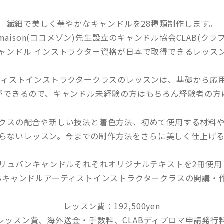
繊細で美しく華やかなキャンドルを28種類制作します。
omaison(ココメゾン)先生設立のキャンドル協会CLAB(クラ
ャンドル インストラクター資格が日本で取得できるレッス
ーティストインストラクタークラスのレッスンは、基礎から応
ができるので、キャンドル未経験の方はもちろん経験者の方
クスの配合や新しい技法と着色方法、初めて使用する材料
らないレッスン。今までの制作方法をさらに美しく仕上げ
Bとリュバンキャンドルそれぞれオリジナルテキストを2冊使用
ABキャンドルアーティストインストラクタークラスの開講・
レッスン費：192,500yen
レッスン費、海外送金・手数料、CLABディプロマ申請発行