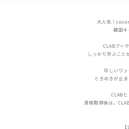
大人気！coc
韓国キ
CLABア
しっかり学ぶこと
珍しいワッ
ときめきが止ま
CLA
資格取得後は、CL
【