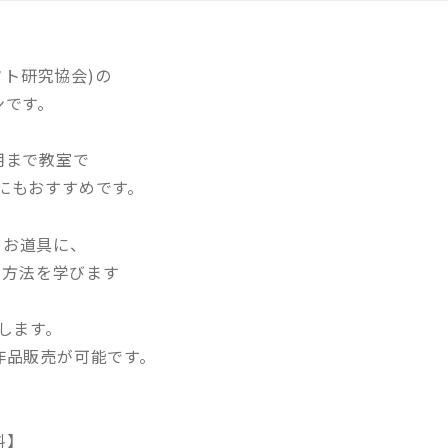
フト研究協会)の
ンです。
用まで教室で
にもおすすめです。
やお道具に、
る方法を学びます
します。
作品販売が可能です。
料】