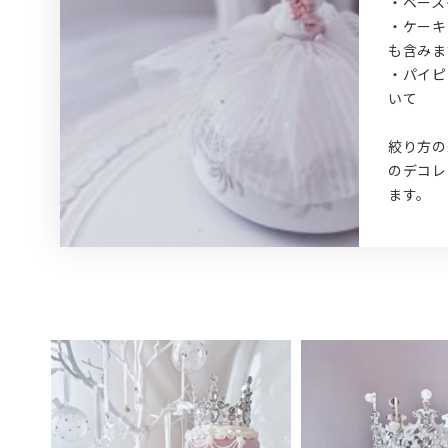
・ベース
・ケーキ
も含みま
・パイピ
いて
絞り方の
のデコレ
ます。