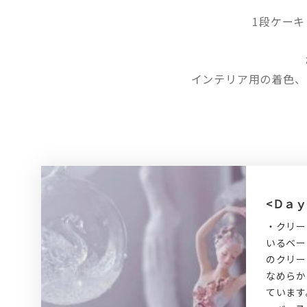
1段ケー
インテリア用の着色、
<Ｄａ
・クリー
いるベー
のクリー
なめらか
ています